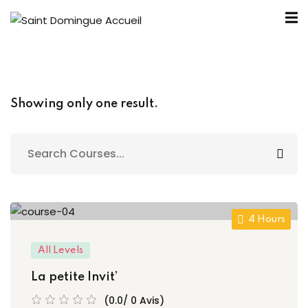
Showing only one result.
nous ?
Bureau SDA
outiens
4 Hours
élité
All Levels
ntraide
La petite Invit’
 SDA
(0.0/ 0 Avis)