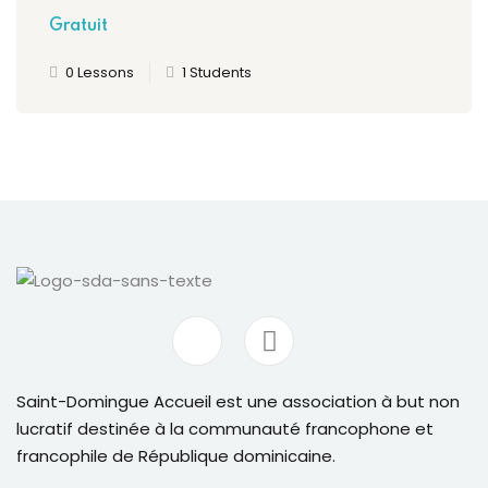
Gratuit
0 Lessons
1 Students
outumes
nicains
çaise
Saint-Domingue Accueil est une association à but non
lucratif destinée à la communauté francophone et
francophile de République dominicaine.