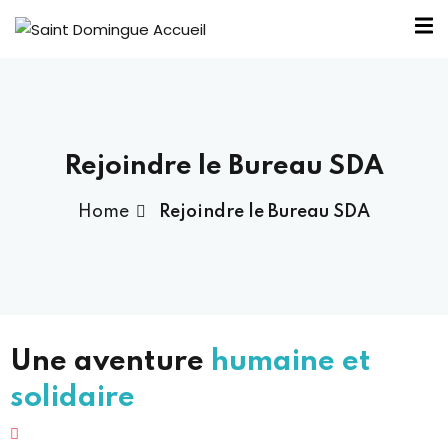
Rejoindre le Bureau SDA
nous ?
Home
Rejoindre le Bureau SDA
Bureau SDA
outiens
élité
Une aventure
humaine et
ntraide
solidaire
 SDA