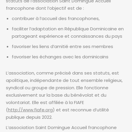
statuts de l’association Saint Domingue Accueil
francophone dont l’objectif est de :
contribuer à l’accueil des francophones,
outumes
faciliter l’adaptation en République Dominicaine en
nicains
partageant expérience et connaissances du pays
favoriser les liens d’amitié entre ses membres
favoriser les échanges avec les dominicains
çaise
L’association, comme précisé dans ses statuts, est
apolitique, indépendante de tout ensemble religieux,
syndical ou groupe de pression. Elle fonctionne
exclusivement sur la base du bénévolat et du
volontariat. Elle est affiliée à la FIAFE
(
http://www.fiafe.org
) et est reconnue d’utilité
publique depuis 2022.
L’association Saint Domingue Accueil francophone