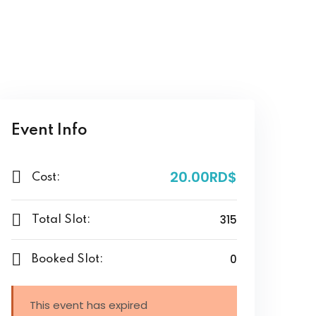
Event Info
20
.00RD$
Cost:
315
Total Slot:
0
Booked Slot:
This event has expired