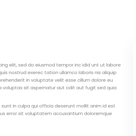
ing elit, sed do eiusmod tempor inc idid unt ut labore
is nostrud exerec tation ullamco laboris nis aliquip
ehenderit in voluptate velit esse cillum dolore eu
 voluptas sit aspernatur aut odit aut fugit sed quia
unt in culpa qui officia deserunt mollit anim id est
atus error sit voluptatem accusantium doloremque