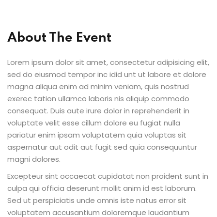
About The Event
outumes
nicains
Lorem ipsum dolor sit amet, consectetur adipisicing elit,
sed do eiusmod tempor inc idid unt ut labore et dolore
magna aliqua enim ad minim veniam, quis nostrud
exerec tation ullamco laboris nis aliquip commodo
çaise
consequat. Duis aute irure dolor in reprehenderit in
voluptate velit esse cillum dolore eu fugiat nulla
pariatur enim ipsam voluptatem quia voluptas sit
aspernatur aut odit aut fugit sed quia consequuntur
magni dolores.
Excepteur sint occaecat cupidatat non proident sunt in
culpa qui officia deserunt mollit anim id est laborum.
Sed ut perspiciatis unde omnis iste natus error sit
voluptatem accusantium doloremque laudantium