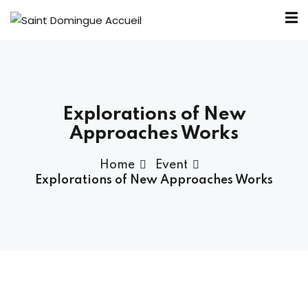
Explorations of New
nous ?
Approaches Works
Home
Event
Bureau SDA
Explorations of New Approaches Works
outiens
élité
ntraide
 SDA