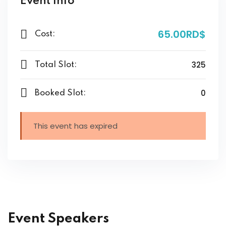
Event Info
65
.00RD$
Cost:
325
Total Slot:
0
Booked Slot:
This event has expired
Event Speakers