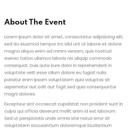
About The Event
outumes
nicains
Lorem ipsum dolor sit amet, consectetur adipisicing elit,
sed do eiusmod tempor inc idid unt ut labore et dolore
magna aliqua enim ad minim veniam, quis nostrud
exerec tation ullamco laboris nis aliquip commodo
çaise
consequat. Duis aute irure dolor in reprehenderit in
voluptate velit esse cillum dolore eu fugiat nulla
pariatur enim ipsam voluptatem quia voluptas sit
aspernatur aut odit aut fugit sed quia consequuntur
magni dolores.
Excepteur sint occaecat cupidatat non proident sunt in
culpa qui officia deserunt mollit anim id est laborum.
Sed ut perspiciatis unde omnis iste natus error sit
voluptatem accusantium doloremque laudantium