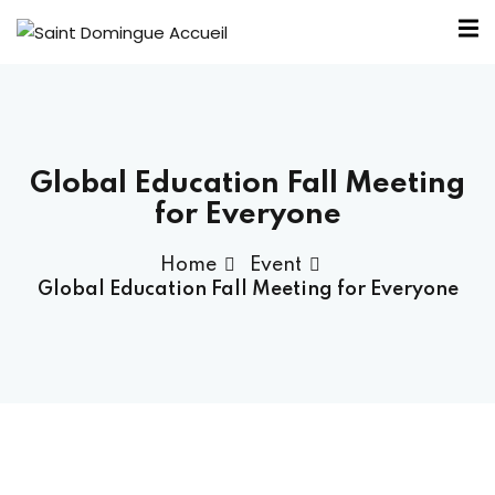
Global Education Fall Meeting
nous ?
for Everyone
Home
Event
Bureau SDA
Global Education Fall Meeting for Everyone
outiens
élité
ntraide
 SDA