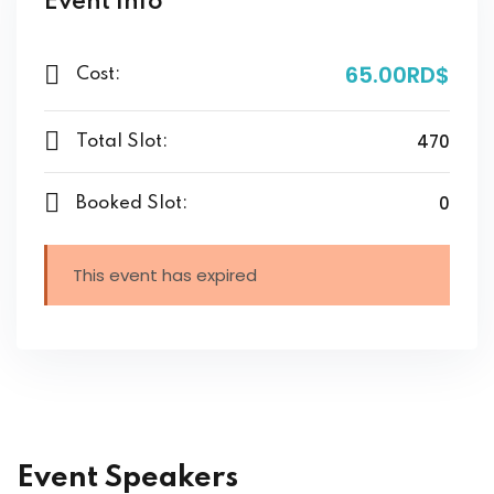
Event Info
65
.00RD$
Cost:
470
Total Slot:
0
Booked Slot:
This event has expired
Event Speakers