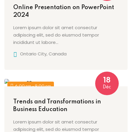
Online Presentation on PowerPoint
2024
outumes
Lorem ipsum dolor sit amet consectur
adipiscing elit, sed do eiusmod tempor
nicains
incididunt ut labore…
Ontario City, Canada
çaise
18
6:00 pm - 9:00 pm
Déc
Trends and Transformations in
Business Education
Lorem ipsum dolor sit amet consectur
adipiscing elit, sed do eiusmod tempor