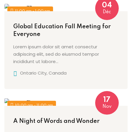
04
11:00 am - 1:00 pm
Déc
Global Education Fall Meeting for
Everyone
Lorem ipsum dolor sit amet consectur
adipiscing elit, sed do eiusmod tempor
incididunt ut labore…
Ontario City, Canada
17
10:00 am - 11:00 am
Nov
A Night of Words and Wonder