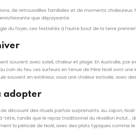
ons, de retrouvailles familiales et de moments chaleureux. P
i enrichissante que dépaysante.
ie du foyer, ces festivités à l’autre bout de la terre prenne
hiver
ent souvent avec soleil, chaleur et plage. En Australie, par 
au coin du feu. Les surfeurs en tenue de Père Noël sont u
oule souvent en extérieur, sous une chaleur estivale, avec des
à adopter
ion de découvrir des rituels parfois surprenants. Au Japon, N
tête, tandis que le repas traditionnel du réveillon inclut… du
hment la période de Noël, avec des plats typiques comme le 