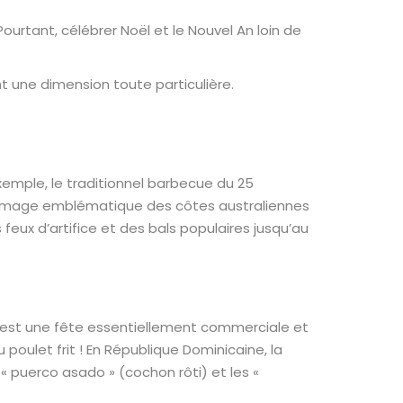
ourtant, célébrer Noël et le Nouvel An loin de
nt une dimension toute particulière.
exemple, le traditionnel barbecue du 25
ne image emblématique des côtes australiennes
 feux d’artifice et des bals populaires jusqu’au
oël est une fête essentiellement commerciale et
 poulet frit ! En République Dominicaine, la
« puerco asado » (cochon rôti) et les «