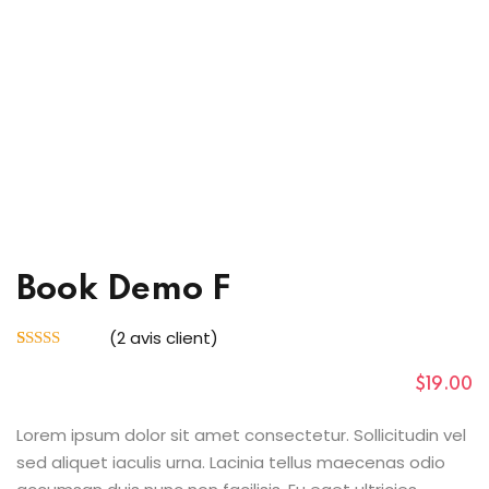
outumes
nicains
çaise
Book Demo F
(
2
avis client)
Noté
2
4.00
sur 5 basé
$
19
.00
sur
notations
client
Lorem ipsum dolor sit amet consectetur. Sollicitudin vel
sed aliquet iaculis urna. Lacinia tellus maecenas odio