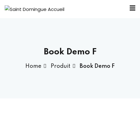
Book Demo F
nous ?
Home
Produit
Book Demo F
Bureau SDA
outiens
élité
ntraide
 SDA