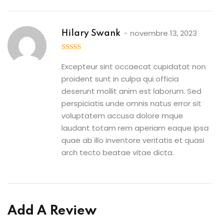
novembre 13, 2023
Hilary Swank
3
out
of 5
Excepteur sint occaecat cupidatat non
proident sunt in culpa qui officia
deserunt mollit anim est laborum. Sed
perspiciatis unde omnis natus error sit
voluptatem accusa dolore mque
laudant totam rem aperiam eaque ipsa
quae ab illo inventore veritatis et quasi
arch tecto beatae vitae dicta.
Add A Review