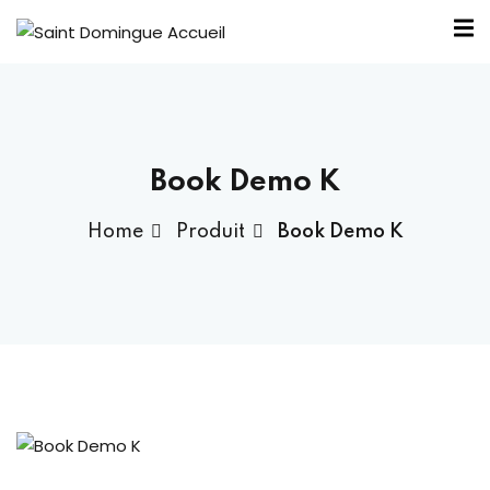
Book Demo K
nous ?
Home
Produit
Book Demo K
Bureau SDA
outiens
élité
ntraide
 SDA