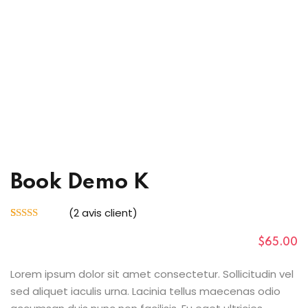
outumes
nicains
çaise
Book Demo K
(
2
avis client)
Noté
2
4.00
sur 5 basé
$
65
.00
sur
notations
client
Lorem ipsum dolor sit amet consectetur. Sollicitudin vel
sed aliquet iaculis urna. Lacinia tellus maecenas odio