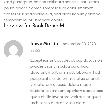
kasd gubergren, no sea takimata sanctus est Lorem
ipsum dolor sit amet. Lorem ipsum dolor sit amet,
consetetur sadipscing elitr, sed diam nonumy eirmod
tempor invidunt ut labore dolore.
1 review for
Book Demo M
novembre 13, 2023
Steve Martin
4
out of 5
Excepteur sint occaecat cupidatat non
proident sunt in culpa qui officia
deserunt mollit anim est laborum. Sed
perspiciatis unde omnis natus error sit
voluptatem accusa dolore mque
laudant totam rem aperiam eaque ipsa
quae ab illo inventore veritatis et quasi
arch tecto beatae vitae dicta.