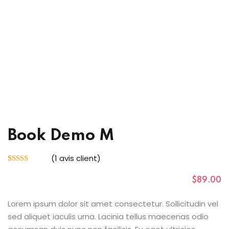
outumes
nicains
çaise
Book Demo M
(
1
avis client)
Noté
1
4.00
sur 5 basé
$
89
.00
sur
notation
client
Lorem ipsum dolor sit amet consectetur. Sollicitudin vel
sed aliquet iaculis urna. Lacinia tellus maecenas odio