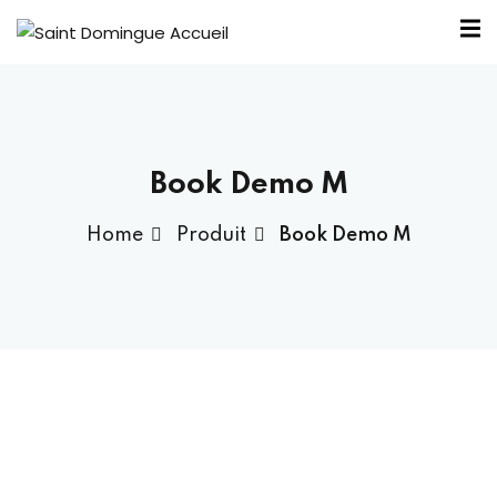
Book Demo M
nous ?
Home
Produit
Book Demo M
Bureau SDA
outiens
élité
ntraide
 SDA