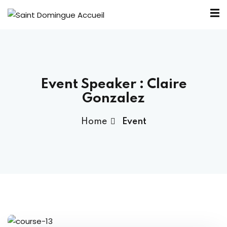
Event Speaker :
Claire
nous ?
Gonzalez
Home
Event
Bureau SDA
outiens
élité
ntraide
 SDA